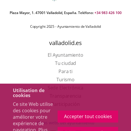
Plaza Mayor, 1. 47001 Valladolid, España. Teléfono:
+34 983 426 100
Copyright 2025 - Ayuntamiento de Valladolid
valladolid.es
El Ayuntamiento
Tu ciudad
Para ti
Este
Turismo
enlace
Enlace
Sede Electrónica
Utilisation de
cookies
se
a
Transparencia
abrirá
una
Ce site Web utilise
Participación
des cookies pour
en
aplicación
Accepter tout cookies
améliorer votre
una
externa.
Otras webs del ayuntamiento
expérience de
ventana
navigation. Plus