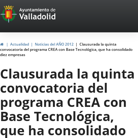
Portal
Saltar al contenido
Web
del
Ayuntamiento
Inicio
Actualidad
Noticias del AÑO 2012
Clausurada la quinta
convocatoria del programa CREA con Base Tecnológica, que ha consolidado
de
diez empresas
Valladolid
Clausurada la quinta
convocatoria del
programa CREA con
Base Tecnológica,
que ha consolidado