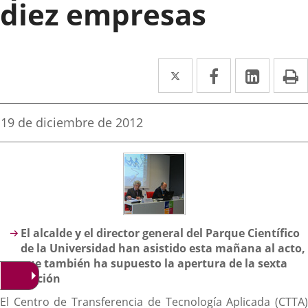
diez empresas
Twitter
Enlace
Facebook
Enlace
Linke
Enlace
I
a
a
a
una
una
una
Fecha
19 de diciembre de 2012
de
aplicación
aplicación
aplica
la
noticia
externa.
externa.
extern
Descripción
El alcalde y el director general del Parque Científico
de la Universidad han asistido esta mañana al acto,
que también ha supuesto la apertura de la sexta
edición
El Centro de Transferencia de Tecnología Aplicada (CTTA)