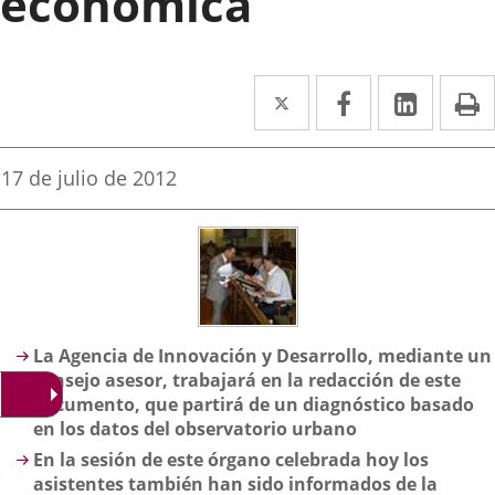
económica
Twitter
Enlace
Facebook
Enlace
Linke
Enlace
I
a
a
a
una
una
una
Fecha
17 de julio de 2012
de
aplicación
aplicación
aplica
la
noticia
externa.
externa.
extern
Descripción
La Agencia
de Innovación y Desarrollo, mediante un
consejo asesor, trabajará en la redacción de este
documento, que partirá de un diagnóstico basado
en los datos del observatorio urbano
En la sesión de este órgano celebrada hoy los
asistentes también han sido informados de la