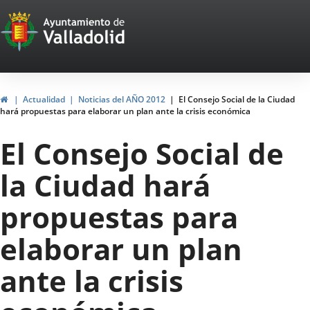
Portal
Saltar al contenido
Web
del
Ayuntamiento
Inicio
Actualidad
Noticias del AÑO 2012
El Consejo Social de la Ciudad
hará propuestas para elaborar un plan ante la crisis económica
de
El Consejo Social de
Valladolid
la Ciudad hará
propuestas para
elaborar un plan
ante la crisis