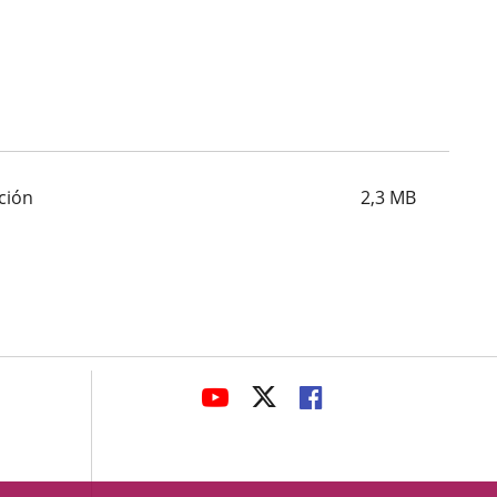
pción
2,3
MB
avaHeaderSocial
ENLACE
ENLACE
ENLACE
A
A
A
UNA
UNA
UNA
APLICACIÓN
APLICACIÓN
APLICACIÓN