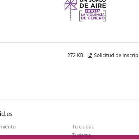
272
KB
Solicitud de inscri
id.es
amiento
Tu ciudad
Este
Turismo