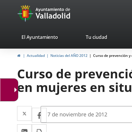
Portal
Saltar al contenido
avaTop
Web
del
Ayuntamiento
valladolid.es
El Ayuntamiento
Tu ciudad
de
Inicio
Actualidad
Noticias del AÑO 2012
Curso de prevención y 
Valladolid
Curso de prevenció
en mujeres en situ
Twitter
Enlace
Facebook
Enlace
Fecha
7 de noviembre de 2012
de
a
a
la
LinkedIn
Enlace
Imprimir
una
noticia