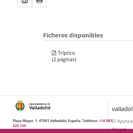
una
a
aplicación
aplicación
una
externa.
externa.
aplicación
Ficheros disponibles
externa.
Tríptico
(2 páginas)
valladol
El Ayunt
Plaza Mayor, 1. 47001 Valladolid, España. Teléfono:
+34 983
426 100
Para ti