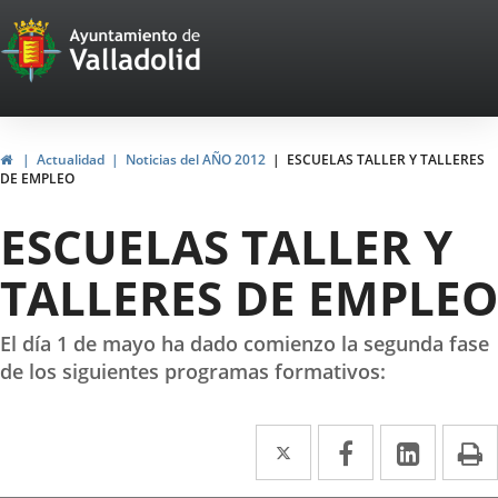
Portal
Saltar al contenido
Web
del
Ayuntamiento
Inicio
Actualidad
Noticias del AÑO 2012
ESCUELAS TALLER Y TALLERES
DE EMPLEO
de
ESCUELAS TALLER Y
Valladolid
TALLERES DE EMPLEO
El día 1 de mayo ha dado comienzo la segunda fase
de los siguientes programas formativos:
Twitter
Enlace
Facebook
Enlace
Linke
Enlace
I
a
a
a