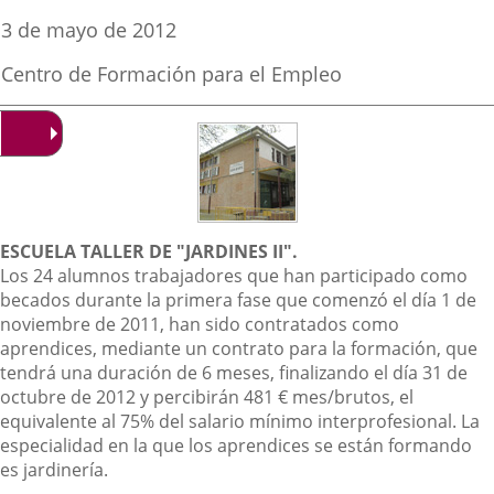
una
una
una
Fecha
3 de mayo de 2012
de
aplicación
aplicación
aplica
la
Fuente
Centro de Formación para el Empleo
noticia
externa.
externa.
extern
de
la
noticia
Descripción
ESCUELA TALLER DE "JARDINES II".
Los 24 alumnos trabajadores que han participado como
becados durante la primera fase que comenzó el día 1 de
noviembre de 2011, han sido contratados como
aprendices, mediante un contrato para la formación, que
tendrá una duración de 6 meses, finalizando el día 31 de
octubre de 2012 y percibirán 481 € mes/brutos, el
equivalente al
75% del salario mínimo interprofesional. La
especialidad en la que los aprendices se están formando
es jardinería.