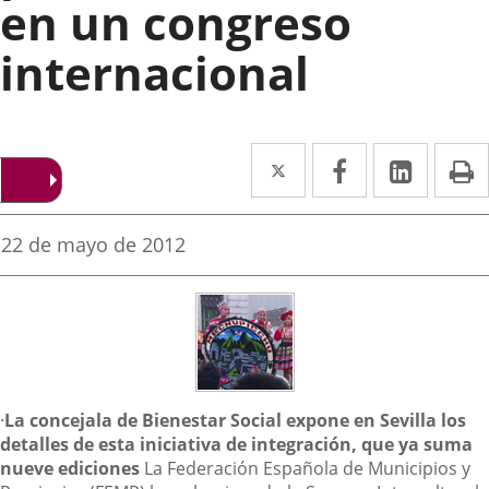
en un congreso
internacional
Twitter
Enlace
Facebook
Enlace
Linke
Enlace
I
a
a
a
una
una
una
Fecha
22 de mayo de 2012
de
aplicación
aplicación
aplica
la
noticia
externa.
externa.
extern
Descripción
·
La concejala de Bienestar Social expone en Sevilla los
detalles de esta iniciativa de integración, que ya suma
nueve ediciones
La Federación Española de Municipios y