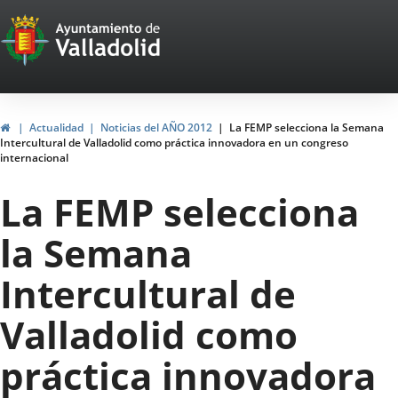
Portal
Saltar al contenido
Web
del
Ayuntamiento
Inicio
Actualidad
Noticias del AÑO 2012
La FEMP selecciona la Semana
Intercultural de Valladolid como práctica innovadora en un congreso
de
internacional
Valladolid
La FEMP selecciona
la Semana
Intercultural de
Valladolid como
práctica innovadora