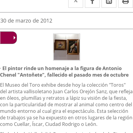
a
a
a
una
una
una
Fecha
30 de marzo de 2012
de
aplicación
aplicación
aplica
la
noticia
externa.
externa.
extern
Descripción
·
El pintor rinde un homenaje a la figura de Antonio
Chenel "Antoñete", fallecido el pasado mes de octubre
El Museo del Toro exhibe desde hoy la colección "Toros"
del artista vallisoletano Juan Carlos Orejón Sanz, que refleja
en óleos, plumillas y retratos a lápiz su visión de la fiesta,
con la particularidad de mostrar al animal como centro del
mundo entorno al cual gira el espectáculo. Esta selección
de trabajos ya se ha expuesto en otros lugares de la región
como Cuellar, Íscar, Ciudad Rodrigo o León.