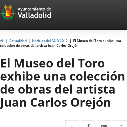
Portal
Saltar al contenido
Web
del
Ayuntamiento
Inicio
Actualidad
Noticias del AÑO 2012
El Museo del Toro exhibe una
colección de obras del artista Juan Carlos Orejón
de
El Museo del Toro
Valladolid
exhibe una colección
de obras del artista
Juan Carlos Orejón
Twitter
Enlace
Facebook
Enlace
Linke
Enlace
I