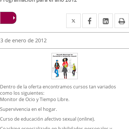
Twitter
Enlace
Facebook
Enlace
Linke
Enlace
I
a
a
a
una
una
una
Fecha
3 de enero de 2012
de
aplicación
aplicación
aplica
la
noticia
externa.
externa.
extern
Descripción
Dentro de la oferta encontramos cursos tan variados
como los siguientes:
Monitor de Ocio y Tiempo Libre.
Supervivencia en el hogar.
Curso de educación afectivo sexual (online).
Coaching especializado en habilidades personales y