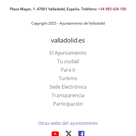
Plaza Mayor, 1. 47001 Valladolid, España. Teléfono:
+34 983 426 100
Copyright 2025 - Ayuntamiento de Valladolid
valladolid.es
El Ayuntamiento
Tu ciudad
Para ti
Este
Turismo
enlace
Enlace
Sede Electrónica
se
a
Transparencia
abrirá
una
Participación
en
aplicación
una
externa.
Otras webs del ayuntamiento
ventana
aderSocial
ENLACE
ENLACE
ENLACE