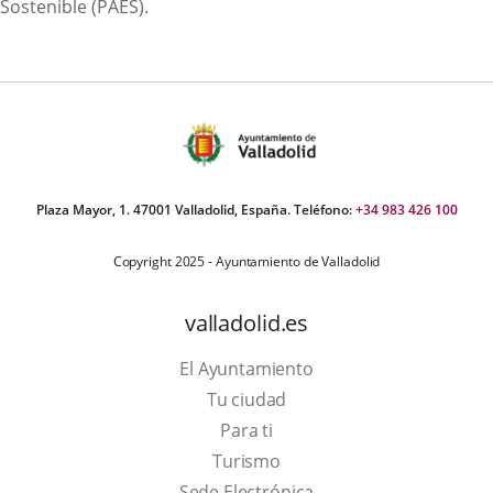
Sostenible (PAES).
Plaza Mayor, 1. 47001 Valladolid, España. Teléfono:
+34 983 426 100
Copyright 2025 - Ayuntamiento de Valladolid
valladolid.es
El Ayuntamiento
Tu ciudad
Para ti
Este
Turismo
enlace
Enlace
Sede Electrónica