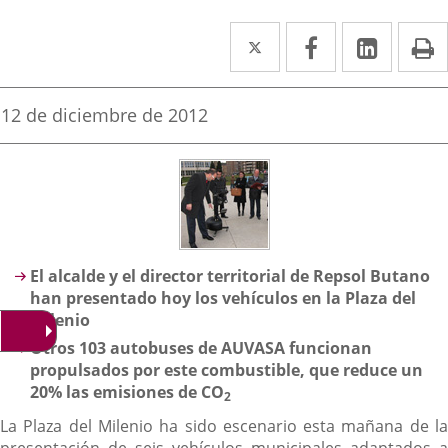
Twitter
Enlace
Facebook
Enlace
Linke
Enlace
I
a
a
a
una
una
una
Fecha
12 de diciembre de 2012
de
aplicación
aplicación
aplica
la
noticia
externa.
externa.
extern
Descripción
El alcalde y el director territorial de Repsol Butano
han presentado hoy los vehículos en la Plaza del
Milenio
Otros 103 autobuses de AUVASA funcionan
propulsados por este combustible, que reduce un
20% las emisiones de CO
2
La Plaza del Milenio ha sido escenario esta mañana de la