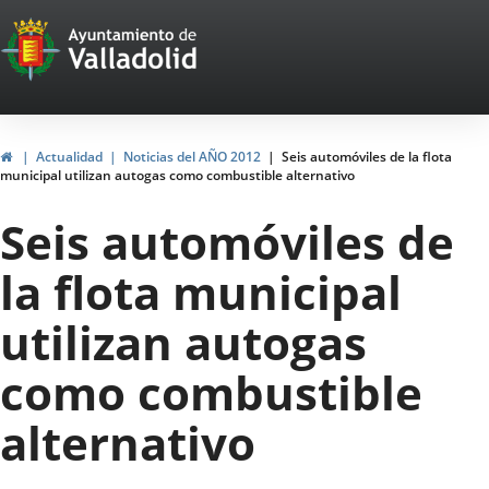
Portal
Saltar al contenido
Web
del
Ayuntamiento
Inicio
Actualidad
Noticias del AÑO 2012
Seis automóviles de la flota
municipal utilizan autogas como combustible alternativo
de
Seis automóviles de
Valladolid
la flota municipal
utilizan autogas
como combustible
alternativo