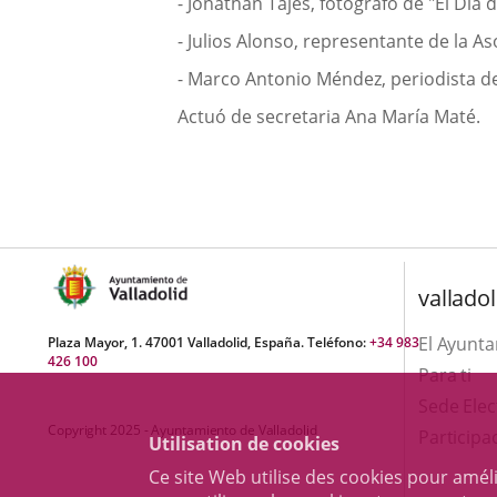
- Jonathan Tajes, fotógrafo de "El Día d
- Julios Alonso, representante de la A
- Marco Antonio Méndez, periodista d
Actuó de secretaria Ana María Maté.
valladol
El Ayunt
Plaza Mayor, 1. 47001 Valladolid, España. Teléfono:
+34 983
426 100
Para ti
Sede Elec
Copyright 2025 - Ayuntamiento de Valladolid
Participa
Utilisation de cookies
Ce site Web utilise des cookies pour amél