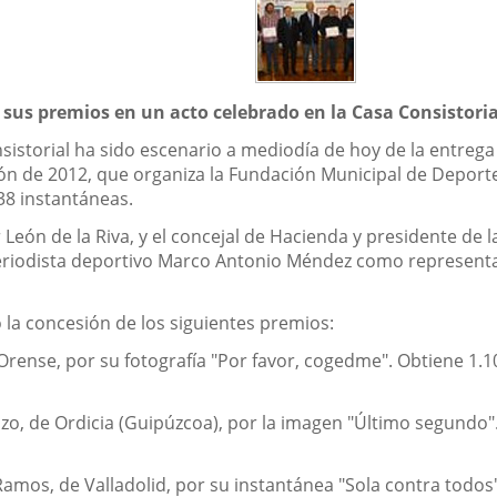
sus premios en un acto celebrado en la Casa Consistorial
nsistorial ha sido escenario a mediodía de hoy de la entreg
ón de 2012, que organiza la Fundación Municipal de Deporte
38 instantáneas.
ier León de la Riva, y el concejal de Hacienda y presidente de
eriodista deportivo Marco Antonio Méndez como representan
 la concesión de los siguientes premios:
Orense, por su fotografía "Por favor, cogedme". Obtiene 1.1
zo, de Ordicia (Guipúzcoa), por la imagen "Último segundo"
z Ramos, de Valladolid, por su instantánea "Sola contra tod