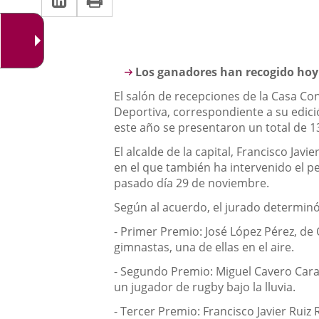
una
a
aplicación
aplicación
una
externa.
externa.
aplicación
Descripción
Los ganadores han recogido hoy 
externa.
El salón de recepciones de la Casa Co
Deportiva, correspondiente a su edici
este año se presentaron un total de 1
El alcalde de la capital, Francisco Jav
en el que también ha intervenido el p
pasado día 29 de noviembre.
Según al acuerdo, el jurado determinó
- Primer Premio: José López Pérez, de 
gimnastas, una de ellas en el aire.
- Segundo Premio: Miguel Cavero Cara
un jugador de rugby bajo la lluvia.
- Tercer Premio: Francisco Javier Rui