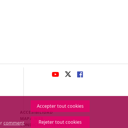
avaHeaderSocial
ENLACE
ENLACE
ENLACE
A
A
A
UNA
UNA
UNA
APLICACIÓN
APLICACIÓN
APLICACIÓN
EXTERNA.
EXTERNA.
EXTERNA.
Accepter tout cookies
Menú
ACCESIBILIDAD
Legal
MAPA WEB
Rejeter tout cookies
ur
comment
Footer
CONDICIONES LEGALES