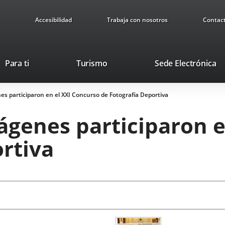
Accesibilidad
Trabaja con nosotros
Contac
Este
En
Para ti
Turismo
Sede Electrónica
enlace
a
se
u
es participaron en el XXI Concurso de Fotografía Deportiva
abrirá
ap
en
ex
ágenes participaron 
una
ventana
rtiva
nueva.