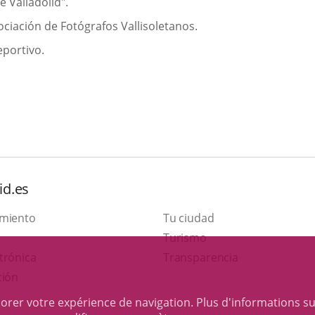
e Valladolid".
sociación de Fotógrafos Vallisoletanos.
eportivo.
id.es
amiento
Tu ciudad
Este
Turismo
Enlace
enlace
trónica
Transparencia
a
se
ción
una
abrirá
iorer votre expérience de navigation. Plus d'informations s