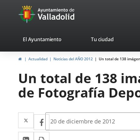
Portal
Saltar al contenido
avaTop
Web
del
Ayuntamiento
valladolid.es
El Ayuntamiento
Tu ciudad
de
Inicio
Actualidad
Noticias del AÑO 2012
Un total de 138 imágen
Valladolid
Un total de 138 im
de Fotografía Depo
Twitter
Enlace
Facebook
Enlace
Fecha
20 de diciembre de 2012
de
a
a
la
LinkedIn
Enlace
Imprimir
una
noticia