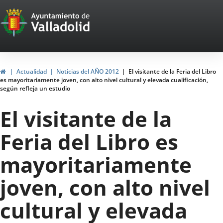
Portal
Saltar al contenido
Web
del
Ayuntamiento
Inicio
Actualidad
Noticias del AÑO 2012
El visitante de la Feria del Libro
es mayoritariamente joven, con alto nivel cultural y elevada cualificación,
de
según refleja un estudio
Valladolid
El visitante de la
Feria del Libro es
mayoritariamente
joven, con alto nivel
cultural y elevada