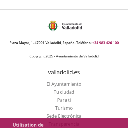
Plaza Mayor, 1. 47001 Valladolid, España. Teléfono:
+34 983 426 100
Copyright 2025 - Ayuntamiento de Valladolid
valladolid.es
El Ayuntamiento
Tu ciudad
Para ti
Este
Turismo
enlace
Enlace
Sede Electrónica
se
a
Transparencia
Utilisation de