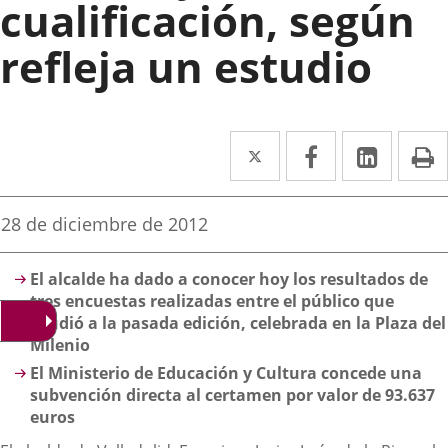
cualificación, según
refleja un estudio
Twitter
Enlace
Facebook
Enlace
Linke
Enlace
I
a
a
a
una
una
una
Fecha
28 de diciembre de 2012
de
aplicación
aplicación
aplica
la
Descripción
noticia
externa.
externa.
extern
El alcalde ha dado a conocer hoy los resultados de
tres encuestas realizadas entre el público que
acudió a la pasada edición, celebrada en la Plaza del
Milenio
El Ministerio de Educación y Cultura concede una
subvención directa al certamen por valor de 93.637
euros