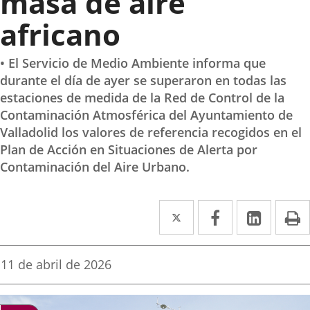
masa de aire
africano
• El Servicio de Medio Ambiente informa que
durante el día de ayer se superaron en todas las
estaciones de medida de la Red de Control de la
Contaminación Atmosférica del Ayuntamiento de
Valladolid los valores de referencia recogidos en el
Plan de Acción en Situaciones de Alerta por
Contaminación del Aire Urbano.
Twitter
Enlace
Facebook
Enlace
Linke
Enlace
I
a
a
a
una
una
una
Fecha
11 de abril de 2026
de
aplicación
aplicación
aplica
la
noticia
externa.
externa.
extern