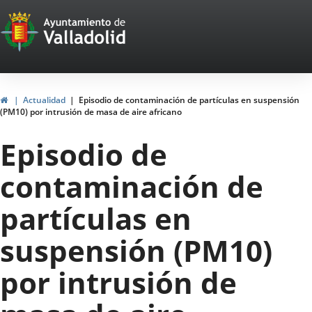
Portal
Saltar al contenido
Web
del
Ayuntamiento
Inicio
Actualidad
Episodio de contaminación de partículas en suspensión
(PM10) por intrusión de masa de aire africano
de
Episodio de
Valladolid
contaminación de
partículas en
suspensión (PM10)
por intrusión de