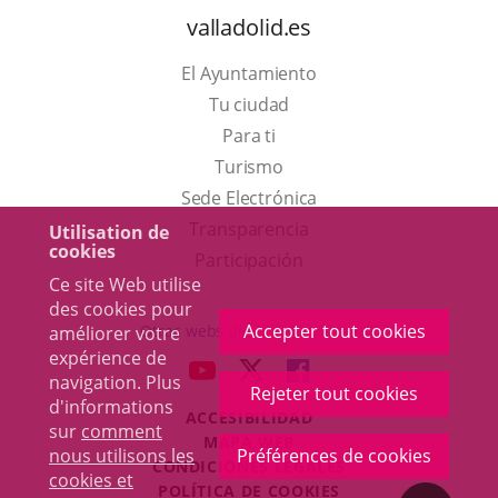
valladolid.es
El Ayuntamiento
Tu ciudad
Para ti
Este
Turismo
enlace
Enlace
Sede Electrónica
se
a
Transparencia
Utilisation de
cookies
abrirá
una
Participación
Ce site Web utilise
en
aplicación
des cookies pour
una
externa.
Accepter tout cookies
Otras webs del ayuntamiento
améliorer votre
ventana
expérience de
aderSocial
ENLACE
ENLACE
ENLACE
navigation. Plus
nueva.
Rejeter tout cookies
A
A
A
d'informations
ACCESIBILIDAD
UNA
UNA
UNA
sur
comment
MAPA WEB
APLICACIÓN
APLICACIÓN
APLICACIÓN
nous utilisons les
Préférences de cookies
r
CONDICIONES LEGALES
EXTERNA.
EXTERNA.
EXTERNA.
cookies et
POLÍTICA DE COOKIES