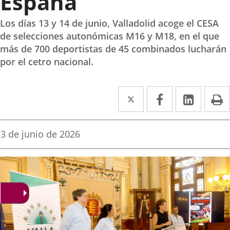
España
Los días 13 y 14 de junio, Valladolid acoge el CESA
de selecciones autonómicas M16 y M18, en el que
más de 700 deportistas de 45 combinados lucharán
por el cetro nacional.
Twitter
Enlace
Facebook
Enlace
Linke
Enlace
I
a
a
a
una
una
una
Fecha
3 de junio de 2026
de
aplicación
aplicación
aplica
la
noticia
externa.
externa.
extern