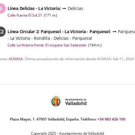
una
aplicación
6
Línea
Delicias - La Victoria
:
Delicias
externa.
Enlace
Calle Fuente El Sol 21
(
171
m.
)
a
una
aplicación
C2
Línea
Circular 2: Parquesol - La Victoria - Parquesol
:
Parques
externa.
- La Victoria - Rondilla - Delicias - Parquesol
Enlace
Calle La Victoria frente 31 esquina San Sebastián
(
184
m.
)
a
una
aplicación
ente:
AUVASA
.
Última actualización de información desde AUVASA:
feb 11, 2024
externa.
Plaza Mayor, 1. 47001 Valladolid, España. Teléfono:
+34 983 426 100
Copyright 2025 - Ayuntamiento de Valladolid