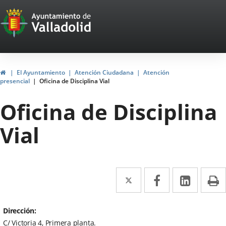
Portal
Saltar al contenido
Web
del
Ayuntamiento
Inicio
El Ayuntamiento
Atención Ciudadana
Atención
presencial
Oficina de Disciplina Vial
de
Oficina de Disciplina
Valladolid
Vial
Twitter
Enlace
Facebook
Enlace
Linke
Enlace
I
a
a
a
una
una
una
Dirección
C/ Victoria 4, Primera planta.