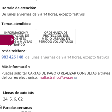
aplicación
aplicación
aplica
externa.
externa.
extern
Horario de atención
De lunes a viernes de 9 a 14 horas, excepto festivos
Temas atendidos
INFORMACIÓN Y
ORDENANZA DE
TRAMITACIÓN DE
PROTECCIÓN DEL
EXPEDIENTES
MEDIO URBANO EN
RELATIVOS A MULTAS
PERIODO VOLUNTARIO)
DE TRÁFICO
Nº de teléfono
983 426 148
de lunes a viernes de 9 a 14 horas, excepto festivos
Más información
Puedes solicitar CARTAS DE PAGO O REALIZAR CONSULTAS a través
Enlace
del correo electrónico:
multastrafico@ava.es
a
una
aplicación
Líneas de autobús
externa.
24
,
5
,
6
,
C2
Paradas cercanas