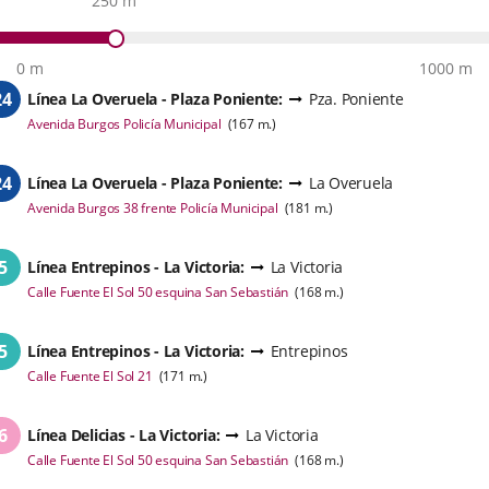
250 m
0 m
1000 m
24
Línea
La Overuela - Plaza Poniente
:
Pza. Poniente
Enlace
Avenida Burgos Policía Municipal
(
167
m.
)
a
una
aplicación
24
Línea
La Overuela - Plaza Poniente
:
La Overuela
externa.
Enlace
Avenida Burgos 38 frente Policía Municipal
(
181
m.
)
a
una
aplicación
5
Línea
Entrepinos - La Victoria
:
La Victoria
externa.
Enlace
Calle Fuente El Sol 50 esquina San Sebastián
(
168
m.
)
a
una
aplicación
5
Línea
Entrepinos - La Victoria
:
Entrepinos
externa.
Enlace
Calle Fuente El Sol 21
(
171
m.
)
a
una
aplicación
6
Línea
Delicias - La Victoria
:
La Victoria
externa.
Enlace
Calle Fuente El Sol 50 esquina San Sebastián
(
168
m.
)
a