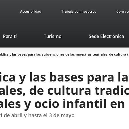
Accesibilidad
Trabaja con nosotros
Contac
Este
En
Para ti
Turismo
Sede Electrónica
enlace
a
se
u
lica y las bases para las subvenciones de las muestras teatrales, de cultura tra
abrirá
ap
en
ex
una
ca y las bases para l
ventana
nueva.
les, de cultura tradi
les y ocio infantil en
4 de abril y hasta el 3 de mayo