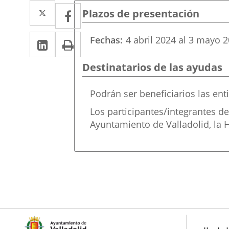
Twitter
Enlace
Facebook
Enlace
Plazos de presentación
a
a
LinkedIn
Enlace
Imprimir
Fechas
4
abril
2024
al
3
mayo
2
una
una
a
aplicación
aplicación
Destinatarios de las ayudas
una
externa.
externa.
aplicación
Destinatarios
Podrán ser beneficiarios las ent
ayuda
externa.
Los participantes/integrantes de
Ayuntamiento de Valladolid, la H