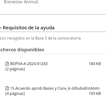
de
Bienestar Animal.
las
ayudas
Requisitos de la ayuda
Los recogidos en la Base 5 de la convocatoria
icheros disponibles
BOPVA-A-2024-01243
184
KB
(2 páginas)
15.Acuerdo aprob Bases y Conv_6-24SubvEntAnim
(4 páginas)
169
KB