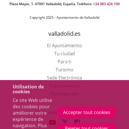
Plaza Mayor, 1. 47001 Valladolid, España. Teléfono:
+34 983 426 100
Copyright 2025 - Ayuntamiento de Valladolid
valladolid.es
El Ayuntamiento
Tu ciudad
Para ti
Este
Turismo
enlace
Enlace
Sede Electrónica
se
a
Transparencia
Utilisation de
cookies
abrirá
una
Participación
Ce site Web utilise
en
aplicación
des cookies pour
una
externa.
Accepter tout cookies
Otras webs del ayuntamiento
améliorer votre
ventana
expérience de
aderSocial
ENLACE
ENLACE
ENLACE
navigation. Plus
nueva.
Rejeter tout cookies