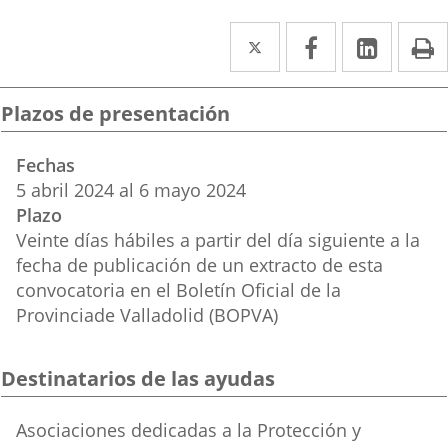
Twitter
Enlace
Facebook
Enlace
Linke
Enlace
I
a
a
a
una
una
una
Plazos de presentación
aplicación
aplicación
aplica
Fechas
externa.
externa.
extern
5
abril
2024
al
6
mayo
2024
Plazo
Veinte días hábiles a partir del día siguiente a la
fecha de publicación de un extracto de esta
convocatoria en el Boletín Oficial de la
Provinciade Valladolid (BOPVA)
Destinatarios de las ayudas
Destinatarios
Asociaciones dedicadas a la Protección y