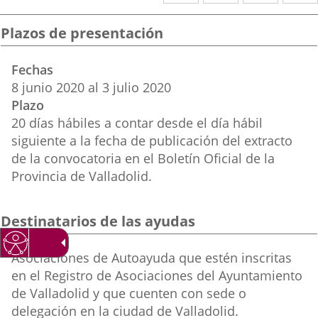
a
a
a
una
una
una
Plazos de presentación
aplicación
aplicación
aplica
Fechas
externa.
externa.
extern
8
junio
2020
al
3
julio
2020
Plazo
20 días hábiles a contar desde el día hábil
siguiente a la fecha de publicación del extracto
de la convocatoria en el Boletín Oficial de la
Provincia de Valladolid.
Destinatarios de las ayudas
Destinatarios
Asociaciones de Autoayuda que estén inscritas
ayuda
en el Registro de Asociaciones del Ayuntamiento
de Valladolid y que cuenten con sede o
delegación en la ciudad de Valladolid.