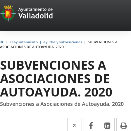
Portal
Saltar al contenido
Web
del
Ayuntamiento
Inicio
El Ayuntamiento
Ayudas y subvenciones
SUBVENCIONES A
ASOCIACIONES DE AUTOAYUDA. 2020
de
SUBVENCIONES A
Valladolid
ASOCIACIONES DE
AUTOAYUDA. 2020
Subvenciones a Asociaciones de Autoayuda. 2020
Twitter
Enlace
Facebook
Enlace
Linke
Enlace
I