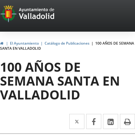
Portal
Saltar al contenido
Web
del
Ayuntamiento
Inicio
El Ayuntamiento
Catálogo de Publicaciones
100 AÑOS DE SEMANA
SANTA EN VALLADOLID
de
100 AÑOS DE
Valladolid
SEMANA SANTA EN
VALLADOLID
Twitter
Enlace
Facebook
Enlace
Linke
Enlace
I
a
a
a