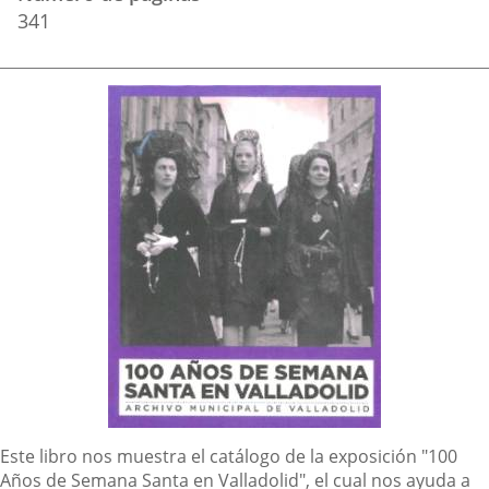
341
Imagen
de
la
Portada
Descripción
Este libro nos muestra el catálogo de la exposición "100
Años de Semana Santa en Valladolid", el cual nos ayuda a