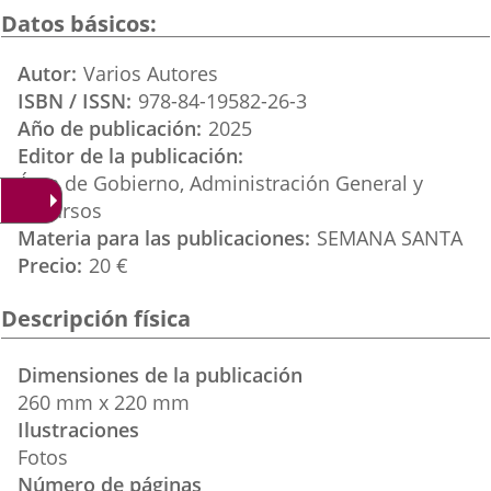
una
una
una
Datos básicos
aplicación
aplicación
aplica
Autor
Varios Autores
externa.
externa.
extern
ISBN / ISSN
978-84-19582-26-3
Año de publicación
2025
Editor de la publicación
Área de Gobierno, Administración General y
Recursos
Materia para las publicaciones
SEMANA SANTA
Precio
20 €
Descripción física
Dimensiones de la publicación
260 mm x 220 mm
Ilustraciones
Fotos
Número de páginas