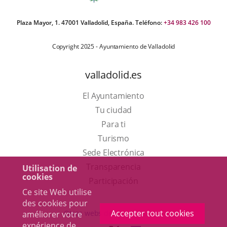
Plaza Mayor, 1. 47001 Valladolid, España. Teléfono:
+34 983 426 100
Copyright 2025 - Ayuntamiento de Valladolid
valladolid.es
El Ayuntamiento
Tu ciudad
Para ti
Este
Turismo
enlace
Enlace
Sede Electrónica
se
a
Transparencia
Utilisation de
cookies
abrirá
una
Participación
Ce site Web utilise
en
aplicación
des cookies pour
una
externa.
Accepter tout cookies
Otras webs del ayuntamiento
améliorer votre
ventana
expérience de