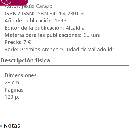
aplicación
aplicación
aplica
Autor
Jesús Carazo
externa.
externa.
extern
ISBN / ISSN
ISBN 84-264-2301-9
Año de publicación
1996
Editor de la publicación
Alcaldía
Materia para las publicaciones
Cultura
Precio
7 €
Serie
Premios Ateneo "Ciudad de Valladolid"
Descripción física
Dimensiones
23 cm.
Páginas
123 p.
Notas