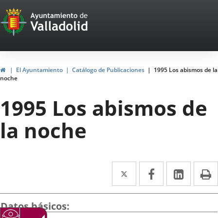
Portal
Saltar al contenido
Web
del
Ayuntamiento
Inicio
El Ayuntamiento
Catálogo de Publicaciones
1995 Los abismos de la
noche
de
1995 Los abismos de
Valladolid
la noche
Twitter
Enlace
Facebook
Enlace
Linke
Enlace
I
a
a
a
una
una
una
Datos básicos