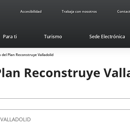
Accesibilidad
Trabaja con nosotros
Contac
Este
En
Para ti
Turismo
Sede Electrónica
enlace
a
se
u
n del Plan Reconstruye Valladolid
abrirá
ap
en
ex
Plan Reconstruye Vall
una
ventana
nueva.
VALLADOLID