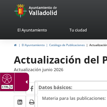
Portal
Saltar al contenido
avaTop
Web
del
Ayuntamiento
valladolid.es
El Ayuntamiento
Tu ciudad
de
Inicio
El Ayuntamiento
Catálogo de Publicaciones
Actualizació
Valladolid
Actualización del 
Actualización junio 2026
Twitter
Enlace
Facebook
Enlace
Datos básicos
CTRL
U
a
a
Materia para las publicaciones
LinkedIn
Enlace
Imprimir
una
una