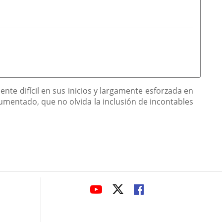
nte difícil en sus inicios y largamente esforzada en
umentado, que no olvida la inclusión de incontables
avaHeaderSocial
ENLACE
ENLACE
ENLACE
A
A
A
UNA
UNA
UNA