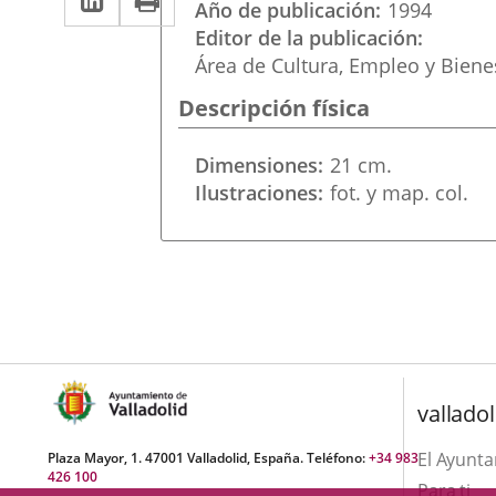
una
Año de publicación
1994
a
aplicación
aplicación
Editor de la publicación
una
Área de Cultura, Empleo y Biene
externa.
externa.
aplicación
Descripción física
externa.
Dimensiones
21 cm.
Ilustraciones
fot. y map. col.
valladol
El Ayunt
Plaza Mayor, 1. 47001 Valladolid, España. Teléfono:
+34 983
426 100
Para ti