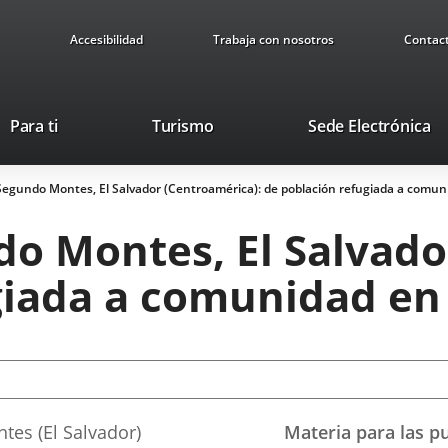
Accesibilidad
Trabaja con nosotros
Contac
Este
En
Para ti
Turismo
Sede Electrónica
enlace
a
se
u
gundo Montes, El Salvador (Centroamérica): de población refugiada a comuni
abrirá
ap
en
ex
 Montes, El Salvador
una
ventana
giada a comunidad en 
nueva.
es (El Salvador)
Materia para las p