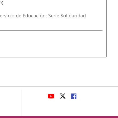
o)
ervicio de Educación: Serie Solidaridad
avaHeaderSocial
ENLACE
ENLACE
ENLACE
A
A
A
UNA
UNA
UNA
APLICACIÓN
APLICACIÓN
APLICACIÓN