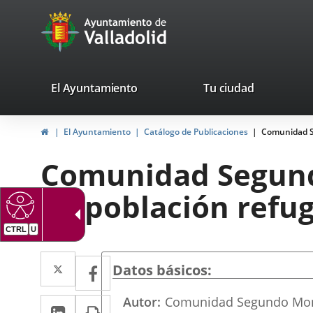
Portal
Saltar al contenido
avaTop
Web
del
Ayuntamiento
valladolid.es
El Ayuntamiento
Tu ciudad
de
Inicio
El Ayuntamiento
Catálogo de Publicaciones
Comunidad Se
Valladolid
Comunidad Segundo
de población refu
CTRL
U
Twitter
Enlace
Facebook
Enlace
Datos básicos
a
a
Autor
Comunidad Segundo Mont
LinkedIn
Enlace
Imprimir
una