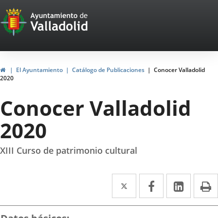
Portal
Saltar al contenido
Web
del
Ayuntamiento
Inicio
El Ayuntamiento
Catálogo de Publicaciones
Conocer Valladolid
2020
de
Conocer Valladolid
Valladolid
2020
XIII Curso de patrimonio cultural
Twitter
Enlace
Facebook
Enlace
Linke
Enlace
I
a
a
a
una
una
una