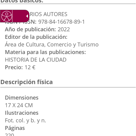
Datos básicos
aplicación
aplicación
aplica
Autor
VARIOS AUTORES
externa.
externa.
extern
ISBN / ISSN
978-84-16678-89-1
Año de publicación
2022
Editor de la publicación
Área de Cultura, Comercio y Turismo
Materia para las publicaciones
HISTORIA DE LA CIUDAD
Precio
12 €
Descripción física
Dimensiones
17 X 24 CM
Ilustraciones
Fot. col. y b. y n.
Páginas
220