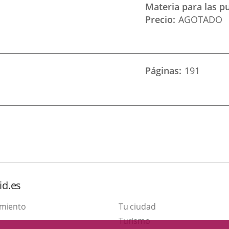
Materia para las p
Precio
AGOTADO
Páginas
191
id.es
amiento
Tu ciudad
Este
Turismo