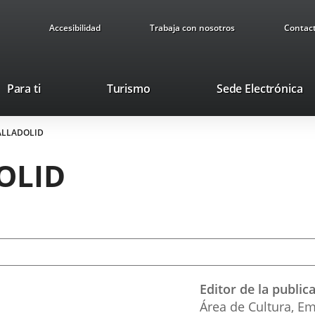
Accesibilidad
Trabaja con nosotros
Contac
Este
En
Para ti
Turismo
Sede Electrónica
enlace
a
se
u
ALLADOLID
abrirá
ap
en
ex
OLID
una
ventana
nueva.
Editor de la public
Área de Cultura, Em