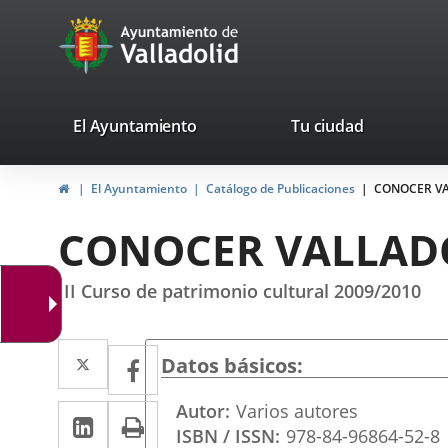
Portal
Saltar al contenido
avaTop
Web
del
Ayuntamiento
valladolid.es
El Ayuntamiento
Tu ciudad
de
Inicio
El Ayuntamiento
Catálogo de Publicaciones
CONOCER V
Valladolid
CONOCER VALLAD
III Curso de patrimonio cultural 2009/2010
Twitter
Enlace
Facebook
Enlace
Datos básicos
a
a
Autor
Varios autores
LinkedIn
Enlace
Imprimir
una
una
ISBN / ISSN
978-84-96864-52-8