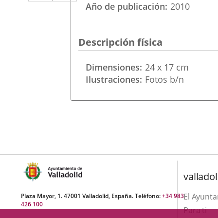
a
aplicación
aplicación
Año de publicación
2010
una
externa.
externa.
aplicación
Descripción física
externa.
Dimensiones
24 x 17 cm
Ilustraciones
Fotos b/n
valladol
El Ayunt
Plaza Mayor, 1. 47001 Valladolid, España. Teléfono:
+34 983
426 100
Para ti