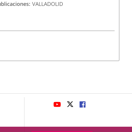
ublicaciones
VALLADOLID
avaHeaderSocial
ENLACE
ENLACE
ENLACE
A
A
A
UNA
UNA
UNA
APLICACIÓN
APLICACIÓN
APLICACIÓN