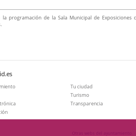
 la programación de la Sala Municipal de Exposiciones d
.
id.es
amiento
Tu ciudad
Este
Turismo
Enlace
enlace
trónica
Transparencia
a
se
ción
una
abrirá
aplicación
en
Otras webs del ayuntamiento