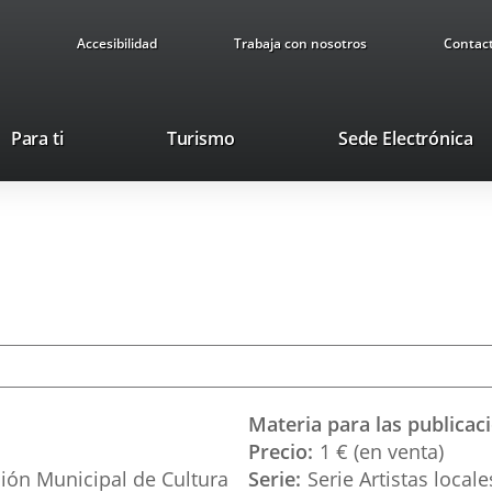
Accesibilidad
Trabaja con nosotros
Contac
Este
En
Para ti
Turismo
Sede Electrónica
enlace
a
se
u
abrirá
ap
en
ex
una
ventana
nueva.
Materia para las publicac
Precio
1 € (en venta)
ión Municipal de Cultura
Serie
Serie Artistas local