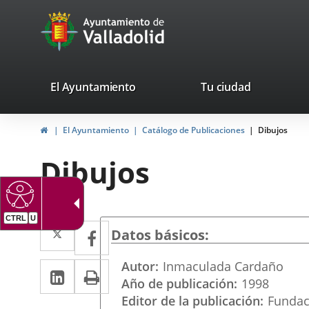
Portal
Saltar al contenido
avaTop
Web
del
Ayuntamiento
valladolid.es
El Ayuntamiento
Tu ciudad
de
Inicio
El Ayuntamiento
Catálogo de Publicaciones
Dibujos
Valladolid
Dibujos
CTRL
U
Twitter
Enlace
Facebook
Enlace
Datos básicos
a
a
Autor
Inmaculada Cardaño
LinkedIn
Enlace
Imprimir
una
una
Año de publicación
1998
a
aplicación
aplicación
Editor de la publicación
Fundac