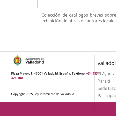
una
externa.
externa.
aplicación
Descripción
Colección de catálogos breves sobre
externa.
exhibición de obras de autores locales
valladol
El Ayunt
Plaza Mayor, 1. 47001 Valladolid, España. Teléfono:
+34 983
426 100
Para ti
Sede Elec
Copyright 2025 - Ayuntamiento de Valladolid
Participa