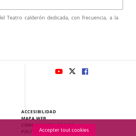
el Teatro calderón dedicada, con frecuencia, a la
avaHeaderSocial
ENLACE
ENLACE
ENLACE
A
A
A
UNA
UNA
UNA
APLICACIÓN
APLICACIÓN
APLICACIÓN
EXTERNA.
EXTERNA.
EXTERNA.
Menú
ACCESIBILIDAD
Legal
MAPA WEB
Footer
CONDICIONES LEGALES
Accepter tout cookies
POLÍTICA DE COOKIES