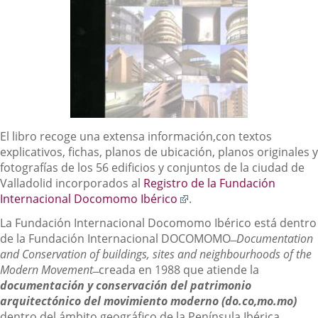
Descripción
El libro recoge una extensa información,con textos
explicativos, fichas, planos de ubicación, planos originales y
fotografías de los 56 edificios y conjuntos de la ciudad de
Valladolid incorporados al
Registro de la Fundación
Enlace
Internacional Docomomo Ibérico
.
a
La Fundación Internacional Docomomo Ibérico está dentro
una
de la Fundación Internacional DOCOMOMO ̶
Documentation
aplicación
and Conservation of buildings, sites and neighbourhoods of the
externa.
Modern Movement ̶
creada en 1988 que atiende la
documentación y conservación del patrimonio
arquitectónico del movimiento moderno (do.co,mo.mo)
dentro del ámbito geográfico de la Península Ibérica