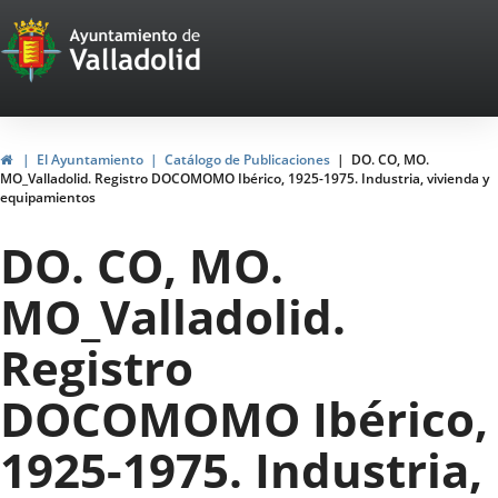
Portal
Saltar al contenido
Web
del
Ayuntamiento
Inicio
El Ayuntamiento
Catálogo de Publicaciones
DO. CO, MO.
MO_Valladolid. Registro DOCOMOMO Ibérico, 1925-1975. Industria, vivienda y
de
equipamientos
Valladolid
DO. CO, MO.
MO_Valladolid.
Registro
DOCOMOMO Ibérico,
1925-1975. Industria,