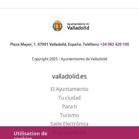
Plaza Mayor, 1. 47001 Valladolid, España. Teléfono:
+34 983 426 100
Copyright 2025 - Ayuntamiento de Valladolid
valladolid.es
El Ayuntamiento
Tu ciudad
Para ti
Este
Turismo
enlace
Enlace
Sede Electrónica
se
a
Transparencia
Utilisation de
cookies