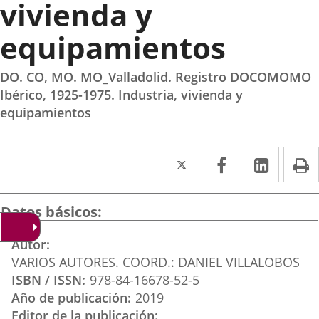
vivienda y
equipamientos
DO. CO, MO. MO_Valladolid. Registro DOCOMOMO
Ibérico, 1925-1975. Industria, vivienda y
equipamientos
Twitter
Enlace
Facebook
Enlace
Linke
Enlace
I
a
a
a
una
una
una
Datos básicos
aplicación
aplicación
aplica
Autor
externa.
externa.
extern
VARIOS AUTORES. COORD.: DANIEL VILLALOBOS
ISBN / ISSN
978-84-16678-52-5
Año de publicación
2019
Editor de la publicación