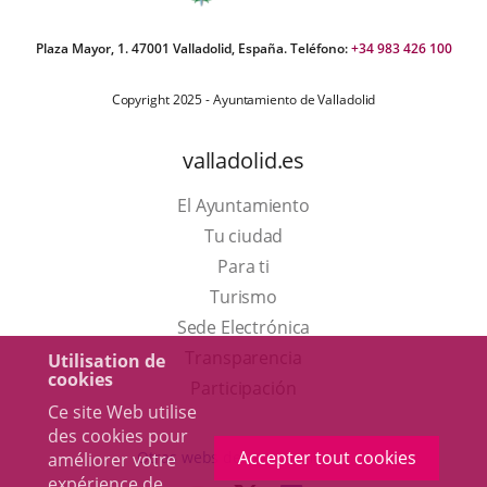
Plaza Mayor, 1. 47001 Valladolid, España. Teléfono:
+34 983 426 100
Copyright 2025 - Ayuntamiento de Valladolid
valladolid.es
El Ayuntamiento
Tu ciudad
Para ti
Este
Turismo
enlace
Enlace
Sede Electrónica
se
a
Transparencia
Utilisation de
cookies
abrirá
una
Participación
Ce site Web utilise
en
aplicación
des cookies pour
una
externa.
Accepter tout cookies
Otras webs del ayuntamiento
améliorer votre
ventana
expérience de