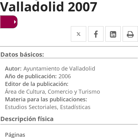
Valladolid 2007
Twitter
Enlace
Facebook
Enlace
Linke
Enlace
I
a
a
a
una
una
una
Datos básicos
aplicación
aplicación
aplica
Autor
Ayuntamiento de Valladolid
externa.
externa.
extern
Año de publicación
2006
Editor de la publicación
Área de Cultura, Comercio y Turismo
Materia para las publicaciones
Estudios Sectoriales
Estadísticas
Descripción física
Páginas