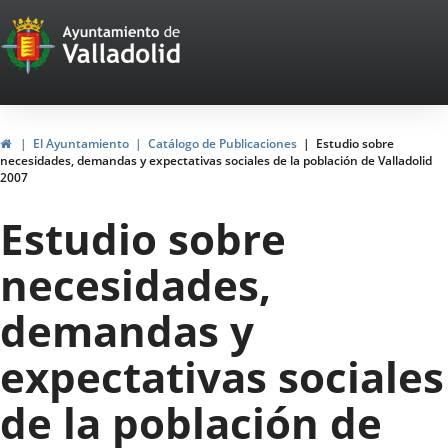
Portal
Saltar al contenido
Web
del
Ayuntamiento
Inicio
El Ayuntamiento
Catálogo de Publicaciones
Estudio sobre
necesidades, demandas y expectativas sociales de la población de Valladolid
de
2007
Valladolid
Estudio sobre
necesidades,
demandas y
expectativas sociales
de la población de