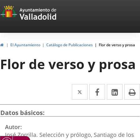
Portal
Saltar al contenido
Web
del
Ayuntamiento
Inicio
El Ayuntamiento
Catálogo de Publicaciones
Flor de verso y prosa
de
Flor de verso y prosa
Valladolid
Twitter
Enlace
Facebook
Enlace
Linke
Enlace
I
a
a
a
una
una
una
Datos básicos
aplicación
aplicación
aplica
Autor
externa.
externa.
extern
José Zorrilla. Selección y prólogo, Santiago de los