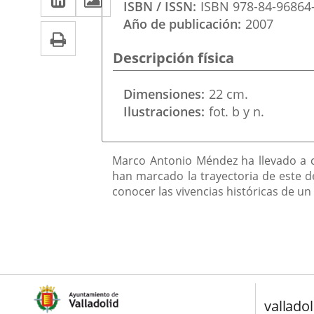
una
ISBN / ISSN
ISBN 978-84-96864
a
aplicación
aplicación
Año de publicación
2007
Imprimir
una
externa.
externa.
Descripción física
aplicación
externa.
Dimensiones
22 cm.
Ilustraciones
fot. b y n.
Descripción
Marco Antonio Méndez ha llevado a ca
han marcado la trayectoria de este d
conocer las vivencias históricas de 
valladol