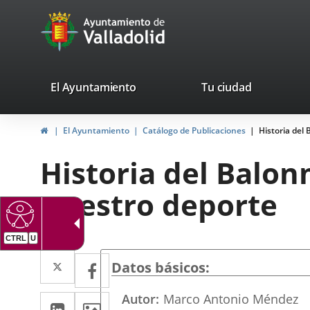
Portal
Saltar al contenido
avaTop
Web
del
Ayuntamiento
valladolid.es
El Ayuntamiento
Tu ciudad
de
Inicio
El Ayuntamiento
Catálogo de Publicaciones
Historia del
Valladolid
Historia del Balon
nuestro deporte
CTRL
U
Twitter
Enlace
Facebook
Enlace
Datos básicos
a
a
Autor
Marco Antonio Méndez
LinkedIn
Enlace
Imágenes
una