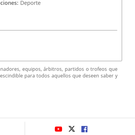
aciones
Deporte
adores, equipos, árbitros, partidos o trofeos que
escindible para todos aquellos que deseen saber y
avaHeaderSocial
ENLACE
ENLACE
ENLACE