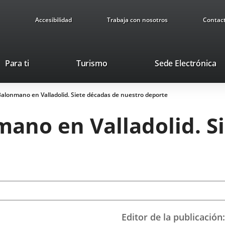
Accesibilidad
Trabaja con nosotros
Contac
Este
En
Para ti
Turismo
Sede Electrónica
enlace
a
se
u
 Balonmano en Valladolid. Siete décadas de nuestro deporte
abrirá
ap
en
ex
mano en Valladolid. S
una
ventana
nueva.
Editor de la publicación