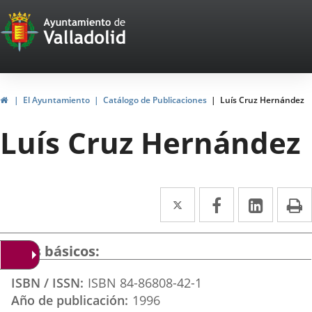
Portal
Saltar al contenido
Web
del
Ayuntamiento
Inicio
El Ayuntamiento
Catálogo de Publicaciones
Luís Cruz Hernández
de
Luís Cruz Hernández
Valladolid
Twitter
Enlace
Facebook
Enlace
Linke
Enlace
I
a
a
a
una
una
una
Datos básicos
aplicación
aplicación
aplica
ISBN / ISSN
ISBN 84-86808-42-1
externa.
externa.
extern
Año de publicación
1996