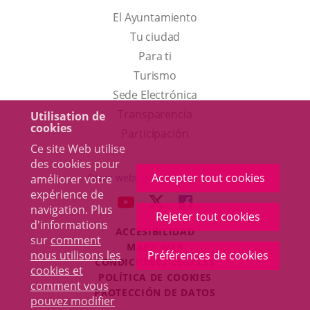
El Ayuntamiento
Tu ciudad
Para ti
Este
Turismo
enlace
Enlace
Sede Electrónica
se
a
Transparencia
Utilisation de
cookies
abrirá
una
Participación
Ce site Web utilise
en
aplicación
des cookies pour
una
externa.
Accepter tout cookies
Otras webs del ayuntamiento
améliorer votre
ventana
expérience de
aderSocial
ENLACE
ENLACE
ENLACE
navigation. Plus
nueva.
Rejeter tout cookies
A
A
A
d'informations
ACCESIBILIDAD
UNA
UNA
UNA
sur
comment
MAPA WEB
APLICACIÓN
APLICACIÓN
APLICACIÓN
nous utilisons les
Préférences de cookies
r
CONDICIONES LEGALES
EXTERNA.
EXTERNA.
EXTERNA.
cookies et
POLÍTICA DE COOKIES
comment vous
PROTECCIÓN DE DATOS
pouvez modifier
Toggl