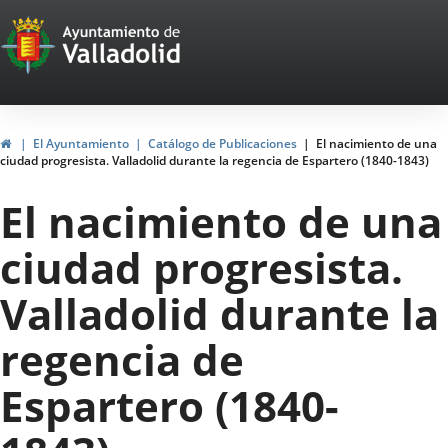
Portal
Saltar al contenido
Web
del
Ayuntamiento
Inicio
El Ayuntamiento
Catálogo de Publicaciones
El nacimiento de una
ciudad progresista. Valladolid durante la regencia de Espartero (1840-1843)
de
El nacimiento de una
Valladolid
ciudad progresista.
Valladolid durante la
regencia de
Espartero (1840-