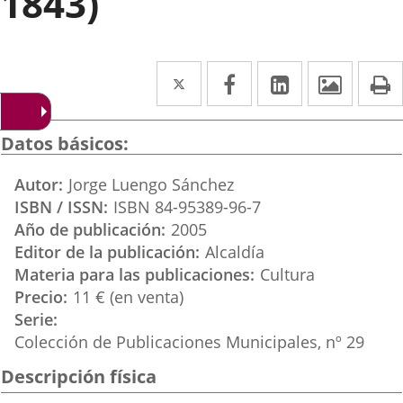
1843)
Twitter
Enlace
Facebook
Enlace
LinkedIn
Enlace
Imáge
I
a
a
a
una
una
una
Datos básicos
aplicación
aplicación
aplicación
Autor
Jorge Luengo Sánchez
externa.
externa.
externa.
ISBN / ISSN
ISBN 84-95389-96-7
Año de publicación
2005
Editor de la publicación
Alcaldía
Materia para las publicaciones
Cultura
Precio
11 € (en venta)
Serie
Colección de Publicaciones Municipales, nº 29
Descripción física