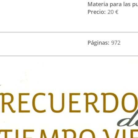
Materia para las p
Precio
20 €
Páginas
972