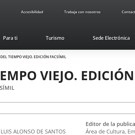
Accesibilidad
Trabaja con nosotros
Contac
Este
En
Para ti
Turismo
Sede Electrónica
enlace
a
se
u
EL TIEMPO VIEJO. EDICIÓN FACSÍMIL
abrirá
ap
en
ex
EMPO VIEJO. EDICIÓN
una
ventana
nueva.
SÍMIL
Editor de la public
É LUIS ALONSO DE SANTOS
Área de Cultura, Em