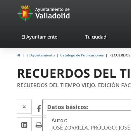
Portal
Saltar al contenido
avaTop
Web
del
Ayuntamiento
valladolid.es
El Ayuntamiento
Tu ciudad
de
Inicio
El Ayuntamiento
Catálogo de Publicaciones
RECUERDOS D
Valladolid
RECUERDOS DEL TI
RECUERDOS DEL TIEMPO VIEJO. EDICIÓN FAC
Twitter
Enlace
Facebook
Enlace
Datos básicos
a
a
Autor
LinkedIn
Enlace
Imprimir
una
una
JOSÉ ZORRILLA. PRÓLOGO: JOS