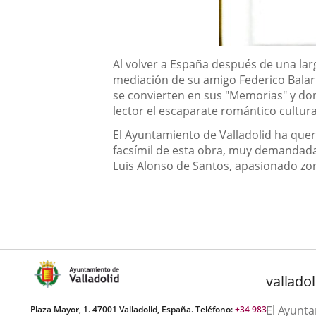
Descripción
Al volver a España después de una larg
mediación de su amigo Federico Balart,
se convierten en sus "Memorias" y do
lector el escaparate romántico cultura
El Ayuntamiento de Valladolid ha quer
facsímil de esta obra, muy demandada 
Luis Alonso de Santos, apasionado zorr
valladol
El Ayunt
Plaza Mayor, 1. 47001 Valladolid, España. Teléfono:
+34 983