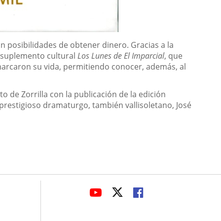
n posibilidades de obtener dinero. Gracias a la
l suplemento cultural
Los Lunes de El Imparcial
, que
marcaron su vida, permitiendo conocer, además, al
 de Zorrilla con la publicación de la edición
prestigioso dramaturgo, también vallisoletano, José
avaHeaderSocial
ENLACE
ENLACE
ENLACE
A
A
A
UNA
UNA
UNA