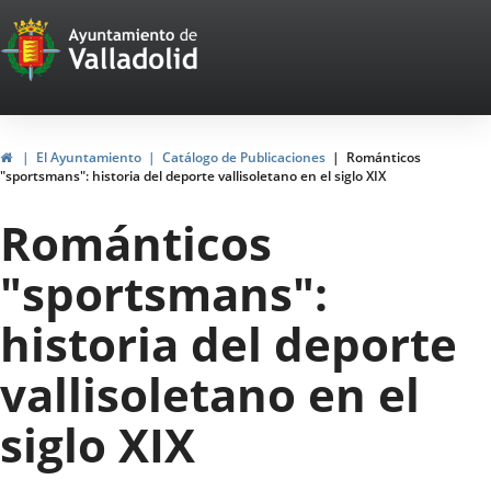
Portal
Saltar al contenido
Web
del
Ayuntamiento
Inicio
El Ayuntamiento
Catálogo de Publicaciones
Románticos
"sportsmans": historia del deporte vallisoletano en el siglo XIX
de
Románticos
Valladolid
"sportsmans":
historia del deporte
vallisoletano en el
siglo XIX