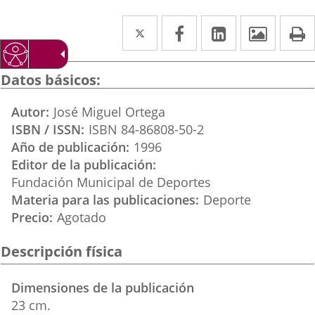
Twitter
Enlace
Facebook
Enlace
LinkedIn
Enlace
Imáge
I
a
a
a
una
una
una
Datos básicos
aplicación
aplicación
aplicación
Autor
José Miguel Ortega
externa.
externa.
externa.
ISBN / ISSN
ISBN 84-86808-50-2
Año de publicación
1996
Editor de la publicación
Fundación Municipal de Deportes
Materia para las publicaciones
Deporte
Precio
Agotado
Descripción física
Dimensiones de la publicación
23 cm.