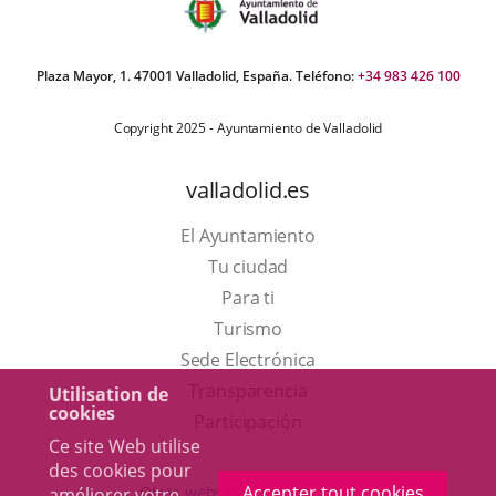
Plaza Mayor, 1. 47001 Valladolid, España. Teléfono:
+34 983 426 100
Copyright 2025 - Ayuntamiento de Valladolid
valladolid.es
El Ayuntamiento
Tu ciudad
Para ti
Este
Turismo
enlace
Enlace
Sede Electrónica
se
a
Transparencia
Utilisation de
cookies
abrirá
una
Participación
Ce site Web utilise
en
aplicación
des cookies pour
una
externa.
Accepter tout cookies
Otras webs del ayuntamiento
améliorer votre