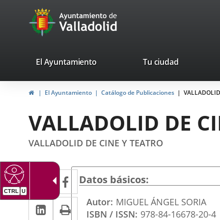
Portal
Saltar al contenido
avaTop
Web
del
Ayuntamiento
valladolid.es
El Ayuntamiento
Tu ciudad
de
Inicio
El Ayuntamiento
Catálogo de Publicaciones
VALLADOLID
Valladolid
VALLADOLID DE CI
VALLADOLID DE CINE Y TEATRO
Twitter
Enlace
Facebook
Enlace
Datos básicos
a
a
Autor
MIGUEL ÁNGEL SORIA
LinkedIn
Enlace
Imprimir
una
una
ISBN / ISSN
978-84-16678-20-4