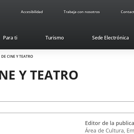
Accesibilidad
Trabaja con nosotros
Contac
Este
En
Para ti
Turismo
Sede Electrónica
enlace
a
se
u
 DE CINE Y TEATRO
abrirá
ap
en
ex
NE Y TEATRO
una
ventana
nueva.
Editor de la public
Área de Cultura, Em