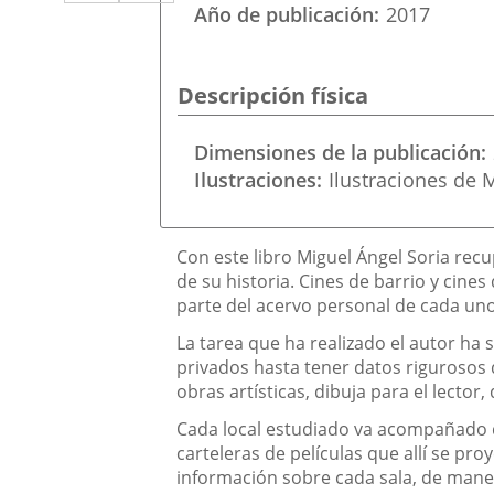
a
aplicación
aplicación
Año de publicación
2017
una
externa.
externa.
aplicación
Descripción física
externa.
Dimensiones de la publicación
Ilustraciones
Ilustraciones de 
Descripción
Con este libro Miguel Ángel Soria recu
de su historia. Cines de barrio y cin
parte del acervo personal de cada un
La tarea que ha realizado el autor ha
privados hasta tener datos rigurosos q
obras artísticas, dibuja para el lector
Cada local estudiado va acompañado de
carteleras de películas que allí se p
información sobre cada sala, de maner