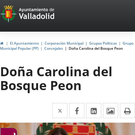
Portal
Saltar al contenido
Web
del
Ayuntamiento
Inicio
El Ayuntamiento
Corporación Municipal
Grupos Políticos
Grupo
Municipal Popular (PP)
Concejales
Doña Carolina del Bosque Peon
de
Valladolid
Doña Carolina del
Bosque Peon
Twitter
Enlace
Facebook
Enlace
LinkedIn
Enlace
Imáge
I
a
a
a
una
una
una