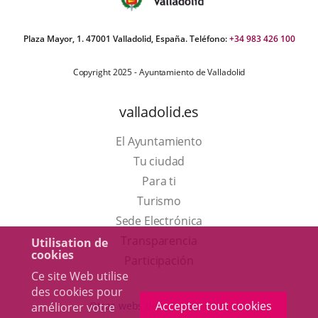
Plaza Mayor, 1. 47001 Valladolid, España. Teléfono:
+34 983 426 100
Copyright 2025 - Ayuntamiento de Valladolid
valladolid.es
El Ayuntamiento
Tu ciudad
Para ti
Este
Turismo
enlace
Enlace
Sede Electrónica
se
a
Transparencia
Utilisation de
cookies
abrirá
una
Participación
Ce site Web utilise
en
aplicación
des cookies pour
una
externa.
Accepter tout cookies
Otras webs del ayuntamiento
améliorer votre