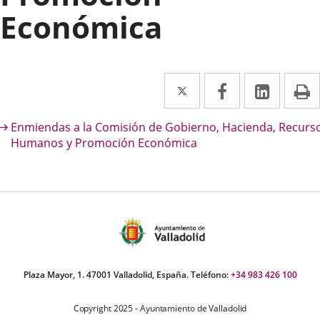
Económica
Twitter
Enlace
Facebook
Enlace
Linke
Enlace
I
a
a
a
escripción
Enmiendas a la Comisión de Gobierno, Hacienda, Recurs
una
una
una
Humanos y Promoción Económica
aplicación
aplicación
aplica
externa.
externa.
extern
Plaza Mayor, 1. 47001 Valladolid, España. Teléfono:
+34 983 426 100
Copyright 2025 - Ayuntamiento de Valladolid