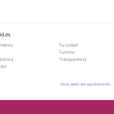
id.es
amiento
Tu ciudad
Este
Turismo
Enlace
enlace
trónica
Transparencia
a
se
ción
una
abrirá
aplicación
en
Otras webs del ayuntamiento
externa.
una
ventana
nueva.