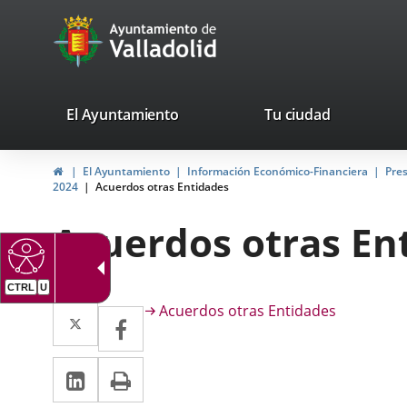
Portal
Saltar al contenido
avaTop
Web
del
Ayuntamiento
valladolid.es
El Ayuntamiento
Tu ciudad
de
Inicio
El Ayuntamiento
Información Económico-Financiera
Pre
Valladolid
2024
Acuerdos otras Entidades
Acuerdos otras En
Descripción
Twitter
Enlace
Acuerdos otras Entidades
Facebook
Enlace
a
a
LinkedIn
Enlace
Imprimir
una
una
a