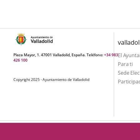
aplicación
aplicación
una
externa.
externa.
aplicación
externa.
valladol
El Ayunt
Plaza Mayor, 1. 47001 Valladolid, España. Teléfono:
+34 983
426 100
Para ti
Sede Elec
Copyright 2025 - Ayuntamiento de Valladolid
Participa