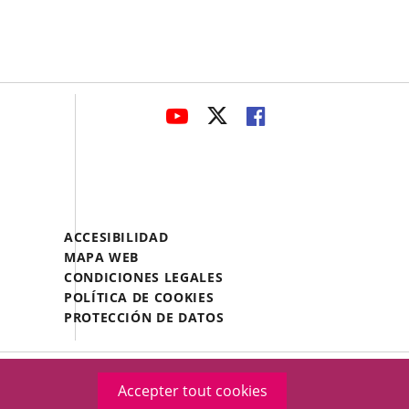
avaHeaderSocial
ENLACE
ENLACE
ENLACE
A
A
A
UNA
UNA
UNA
APLICACIÓN
APLICACIÓN
APLICACIÓN
EXTERNA.
EXTERNA.
EXTERNA.
Menú
ACCESIBILIDAD
Legal
MAPA WEB
Footer
CONDICIONES LEGALES
POLÍTICA DE COOKIES
PROTECCIÓN DE DATOS
Accepter tout cookies