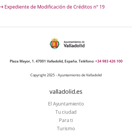
escripción
Expediente de Modificación de Créditos nº 19
una
una
una
aplicación
aplicación
aplica
externa.
externa.
extern
Plaza Mayor, 1. 47001 Valladolid, España. Teléfono:
+34 983 426 100
Copyright 2025 - Ayuntamiento de Valladolid
valladolid.es
El Ayuntamiento
Tu ciudad
Para ti
Este
Turismo