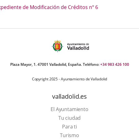
escripción
xpediente de Modificación de Créditos nº 6
una
una
una
aplicación
aplicación
aplica
externa.
externa.
extern
Plaza Mayor, 1. 47001 Valladolid, España. Teléfono:
+34 983 426 100
Copyright 2025 - Ayuntamiento de Valladolid
valladolid.es
El Ayuntamiento
Tu ciudad
Para ti
Este
Turismo