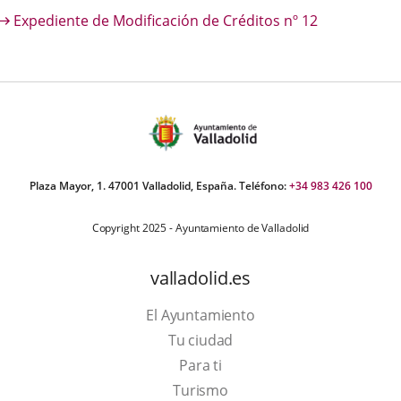
escripción
Expediente de Modificación de Créditos nº 12
una
una
una
aplicación
aplicación
aplica
externa.
externa.
extern
Plaza Mayor, 1. 47001 Valladolid, España. Teléfono:
+34 983 426 100
Copyright 2025 - Ayuntamiento de Valladolid
valladolid.es
El Ayuntamiento
Tu ciudad
Para ti
Este
Turismo