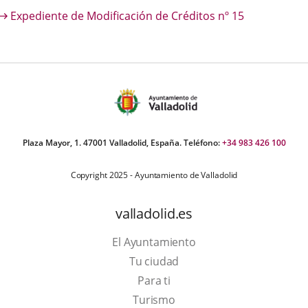
escripción
Expediente de Modificación de Créditos nº 15
una
una
una
aplicación
aplicación
aplica
externa.
externa.
extern
Plaza Mayor, 1. 47001 Valladolid, España. Teléfono:
+34 983 426 100
Copyright 2025 - Ayuntamiento de Valladolid
valladolid.es
El Ayuntamiento
Tu ciudad
Para ti
Este
Turismo