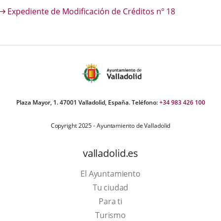
escripción
Expediente de Modificación de Créditos nº 18
una
una
una
aplicación
aplicación
aplica
externa.
externa.
extern
Plaza Mayor, 1. 47001 Valladolid, España. Teléfono:
+34 983 426 100
Copyright 2025 - Ayuntamiento de Valladolid
valladolid.es
El Ayuntamiento
Tu ciudad
Para ti
Este
Turismo