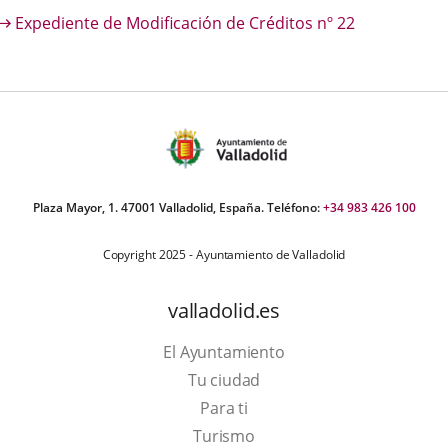
escripción
Expediente de Modificación de Créditos nº 22
una
una
una
aplicación
aplicación
aplica
externa.
externa.
extern
Plaza Mayor, 1. 47001 Valladolid, España. Teléfono:
+34 983 426 100
Copyright 2025 - Ayuntamiento de Valladolid
valladolid.es
El Ayuntamiento
Tu ciudad
Para ti
Este
Turismo