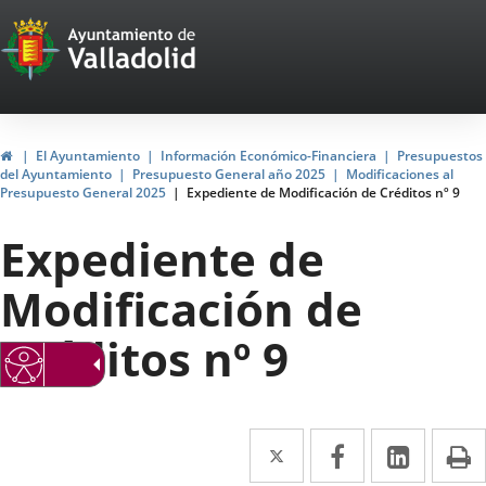
Portal
Saltar al contenido
Web
del
Ayuntamiento
Inicio
El Ayuntamiento
Información Económico-Financiera
Presupuestos
del Ayuntamiento
Presupuesto General año 2025
Modificaciones al
de
Presupuesto General 2025
Expediente de Modificación de Créditos nº 9
Valladolid
Expediente de
Modificación de
Créditos nº 9
Twitter
Enlace
Facebook
Enlace
Linke
Enlace
I
a
a
a