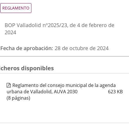
una
una
una
Tipo
REGLAMENTO
de
aplicación
aplicación
aplica
normativa
Referencia
externa.
externa.
extern
BOP Valladolid
nº
2025/23
, de 4 de febrero de
boletin
2024
Fecha de aprobación
28 de octubre de 2024
icheros disponibles
Reglamento del consejo municipal de la agenda
urbana de Valladolid, AUVA 2030
623
KB
(8 páginas)