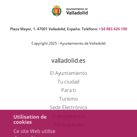
Plaza Mayor, 1. 47001 Valladolid, España. Teléfono:
+34 983 426 100
Copyright 2025 - Ayuntamiento de Valladolid
valladolid.es
El Ayuntamiento
Tu ciudad
Para ti
Este
Turismo
enlace
Enlace
Sede Electrónica
se
a
Transparencia
Utilisation de
cookies
abrirá
una
Participación
Ce site Web utilise
en
aplicación