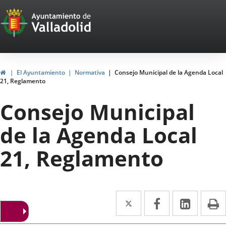
Portal
Saltar al contenido
Web
del
Ayuntamiento
Inicio
El Ayuntamiento
Normativa
Consejo Municipal de la Agenda Local
21, Reglamento
de
Consejo Municipal
Valladolid
de la Agenda Local
21, Reglamento
Twitter
Enlace
Facebook
Enlace
Linke
Enlace
I
a
a
a