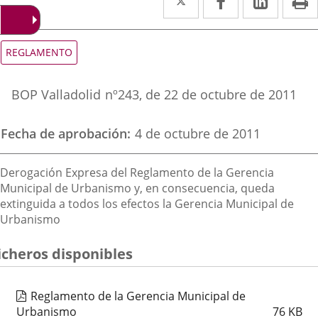
a
a
a
una
una
una
Tipo
REGLAMENTO
de
aplicación
aplicación
aplica
normativa
Referencia
externa.
externa.
extern
BOP Valladolid
nº
243
, de 22 de octubre de 2011
boletin
Fecha de aprobación
4 de octubre de 2011
Descripción
Derogación Expresa del Reglamento de la Gerencia
Municipal de Urbanismo y, en consecuencia, queda
extinguida a todos los efectos la Gerencia Municipal de
Urbanismo
icheros disponibles
Reglamento de la Gerencia Municipal de
Urbanismo
76
KB