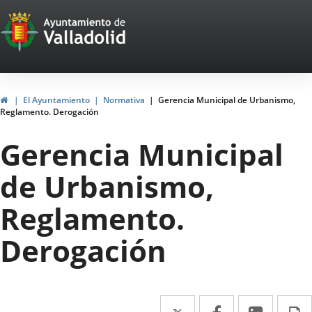
Portal
Saltar al contenido
Web
del
Ayuntamiento
Inicio
El Ayuntamiento
Normativa
Gerencia Municipal de Urbanismo,
Reglamento. Derogación
de
Gerencia Municipal
Valladolid
de Urbanismo,
Reglamento.
Derogación
Twitter
Enlace
Facebook
Enlace
Linke
Enlace
I