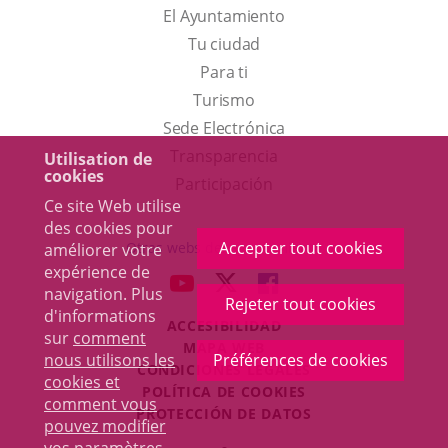
El Ayuntamiento
Tu ciudad
Para ti
Este
Turismo
enlace
Enlace
Sede Electrónica
se
a
Transparencia
Utilisation de
cookies
abrirá
una
Participación
Ce site Web utilise
en
aplicación
des cookies pour
una
externa.
Accepter tout cookies
Otras webs del ayuntamiento
améliorer votre
ventana
expérience de
aderSocial
ENLACE
ENLACE
ENLACE
navigation. Plus
nueva.
Rejeter tout cookies
A
A
A
d'informations
ACCESIBILIDAD
UNA
UNA
UNA
sur
comment
MAPA WEB
APLICACIÓN
APLICACIÓN
APLICACIÓN
nous utilisons les
Préférences de cookies
r
CONDICIONES LEGALES
EXTERNA.
EXTERNA.
EXTERNA.
cookies et
POLÍTICA DE COOKIES
comment vous
PROTECCIÓN DE DATOS
pouvez modifier
Toggl