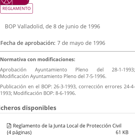
una
una
una
Tipo
REGLAMENTO
de
aplicación
aplicación
aplica
normativa
Referencia
externa.
externa.
extern
BOP Valladolid
, de 8 de junio de 1996
boletin
Fecha de aprobación
7 de mayo de 1996
Descripción
Normativa con modificaciones:
Aprobación Ayuntamiento Pleno del 28-1-1993;
Modificación Ayuntamiento Pleno del 7-5-1996.
Publicación en el
BOP: 26-3-1993, corrección errores 24-4
1993; Modificación BOP: 8-6-1996.
icheros disponibles
Reglamento de la Junta Local de Protección Civil
(4 páginas)
61
KB