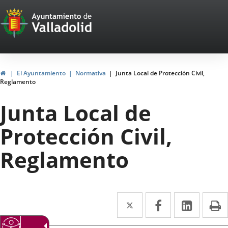
Portal
Saltar al contenido
Web
del
Ayuntamiento
Inicio
El Ayuntamiento
Normativa
Junta Local de Protección Civil,
Reglamento
de
Junta Local de
Valladolid
Protección Civil,
Reglamento
Twitter
Enlace
Facebook
Enlace
Linke
Enlace
I
a
a
a