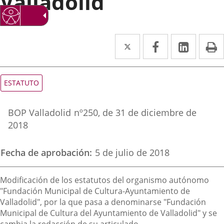
Valladolid
Twitter
Enlace
Facebook
Enlace
Linke
Enlace
I
a
a
a
una
una
una
Tipo
ESTATUTO
de
aplicación
aplicación
aplica
normativa
Referencia
externa.
externa.
extern
BOP Valladolid
nº
250
, de 31 de diciembre de
boletin
2018
Fecha de aprobación
5 de julio de 2018
Descripción
Modificación de los estatutos del organismo autónomo
"Fundación Municipal de Cultura-Ayuntamiento de
Valladolid", por la que pasa a denominarse "Fundación
Municipal de Cultura del Ayuntamiento de Valladolid" y se