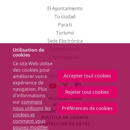
El Ayuntamiento
Tu ciudad
Para ti
Este
Turismo
enlace
Enlace
Sede Electrónica
se
a
Transparencia
Utilisation de
cookies
abrirá
una
Participación
Ce site Web utilise
en
aplicación
des cookies pour
una
externa.
Accepter tout cookies
Otras webs del ayuntamiento
améliorer votre
ventana
expérience de
aderSocial
ENLACE
ENLACE
ENLACE
navigation. Plus
nueva.
Rejeter tout cookies
A
A
A
d'informations
ACCESIBILIDAD
UNA
UNA
UNA
sur
comment
MAPA WEB
APLICACIÓN
APLICACIÓN
APLICACIÓN
nous utilisons les
Préférences de cookies
r
CONDICIONES LEGALES
EXTERNA.
EXTERNA.
EXTERNA.
cookies et
POLÍTICA DE COOKIES
comment vous
PROTECCIÓN DE DATOS
pouvez modifier
Toggl