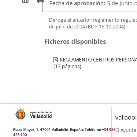
una
Fecha de aprobación
5 de junio 
a
aplicación
aplicación
una
externa.
Descripción
externa.
Deroga el anterior reglamento regulad
aplicación
de julio de 2004 (BOP 16-10-2004)
externa.
Ficheros disponibles
REGLAMENTO CENTROS PERSON
(13 páginas)
valladol
El Ayunt
Plaza Mayor, 1. 47001 Valladolid, España. Teléfono:
+34 983
426 100