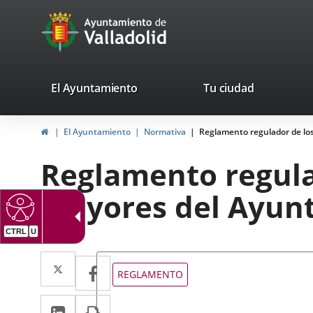
Portal
Saltar al contenido
avaTop
Web
del
Ayuntamiento
valladolid.es
El Ayuntamiento
Tu ciudad
de
Inicio
El Ayuntamiento
Normativa
Reglamento regulador de los
Valladolid
Reglamento regula
mayores del Ayunt
Twitter
Enlace
Facebook
Enlace
Tipo
REGLAMENTO
de
a
a
normativa
LinkedIn
Enlace
Imprimir
una