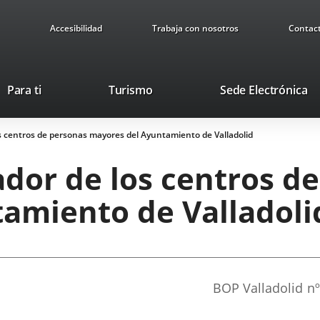
Accesibilidad
Trabaja con nosotros
Contac
Este
En
Para ti
Turismo
Sede Electrónica
enlace
a
se
u
 centros de personas mayores del Ayuntamiento de Valladolid
abrirá
ap
en
ex
dor de los centros d
una
ventana
amiento de Valladoli
nueva.
Referencia
BOP Valladolid
nº
boletin