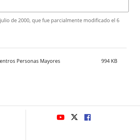
ulio de 2000, que fue parcialmente modificado el 6
 Centros Personas Mayores
994
KB
avaHeaderSocial
ENLACE
ENLACE
ENLACE
A
A
A
UNA
UNA
UNA