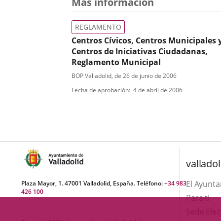
una
Más información
externa.
externa.
aplicación
REGLAMENTO
externa.
Centros Cívicos, Centros Municipales y
Centros de Iniciativas Ciudadanas,
Reglamento Municipal
Tipo
Referencia
BOP Valladolid
, de 26 de junio de 2006
boletin
de
Fecha de aprobación
4 de abril de 2006
normativa
valladol
El Ayunt
Plaza Mayor, 1. 47001 Valladolid, España. Teléfono:
+34 983
426 100
Para ti
Sede Elec