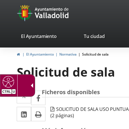
Portal
Saltar al contenido
avaTop
Web
del
Ayuntamiento
valladolid.es
El Ayuntamiento
Tu ciudad
de
Inicio
El Ayuntamiento
Normativa
Solicitud de sala
Valladolid
Solicitud de sala
Ficheros disponibles
Twitter
Enlace
CTRL
U
Facebook
Enlace
a
a
SOLICITUD DE SALA USO PUNTUA
LinkedIn
Enlace
Imprimir
una
una
(2 páginas)
a
aplicación
aplicación