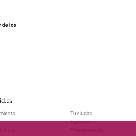
 de los
id.es
amiento
Tu ciudad
Este
Turismo
Enlace
enlace
trónica
Transparencia