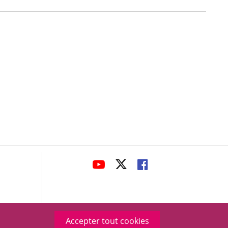
avaHeaderSocial
ENLACE
ENLACE
ENLACE
A
A
A
UNA
UNA
UNA
APLICACIÓN
APLICACIÓN
APLICACIÓN
EXTERNA.
EXTERNA.
EXTERNA.
Accepter tout cookies